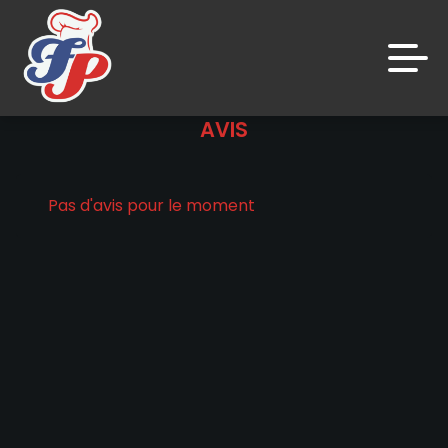
AVIS
Accueil
Avis
Pas d'avis pour le moment
Appelez-nous
C.G.V
Mentions Légales
Mon Compte
Nous Trouver