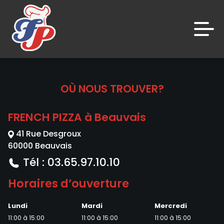
Accueil
OÙ NOUS TROUVER?
Avis
FRENCH PIZZA à Beauvais
Appelez-nous
41 Rue Desgroux
C.G.V
60000 Beauvais
Tél : 03.65.97.10.10
Mentions Légales
Horaires d’ouverture
Mon Compte
Lundi
Mardi
Mercredi
Nous Trouver
11:00 à 15:00
11:00 à 15:00
11:00 à 15:00